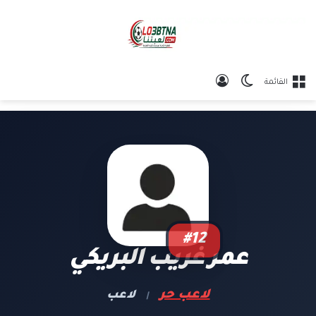
الوضع المظلم
تسجيل الدخول
القائمة
#12
عمر غريب البريكي
لاعب حر
لاعب
|