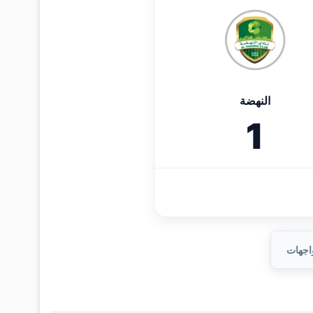
النهضة
1
واجهات