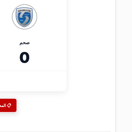
صحم
0
📋 الم