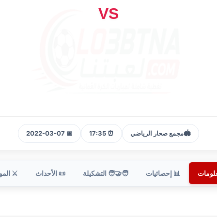
VS
🏟️
مجمع صحار الرياضي
⏰ 17:35
📅 2022-03-07
علومات
📊 إحصائيات
🧑‍🤝‍🧑 التشكيلة
📜 الأحداث
⚔️ الم