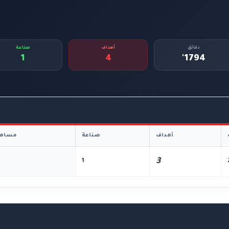
دقائق
أهداف
صناعة
1
4
1794'
أهداف
صناعة
مساهم
3
1