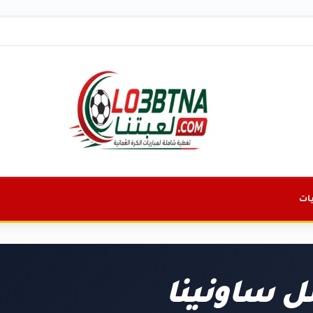
ات
ل ساونينا