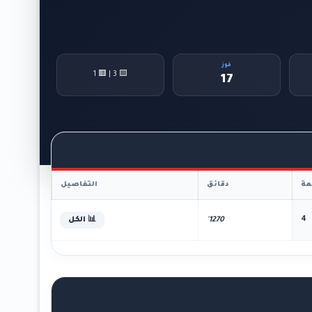
فوز
🟨 3 | 🟥 1
17
ة
دقائق
التفاصيل
4
1270'
📊 الكل