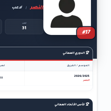
النصر
لاعب
|
لعب
31
#17
🏆 الدوري العماني
الموسم / الفريق
لعب
2026/2025
20
النصر
🏆 كأس الأتحاد العماني