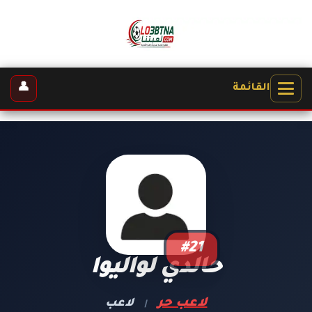
👤
القائمة
#21
حالدي لواليوا
لاعب حر
لاعب
|