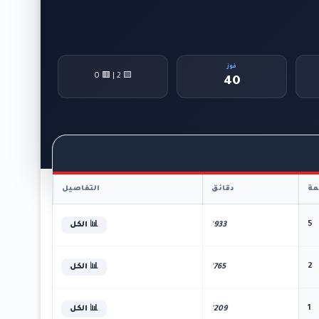
فوز
🟨 2 | 🟥 0
40
ة
دقائق
التفاصيل
5
933'
📊 الكل
2
765'
📊 الكل
1
209'
📊 الكل