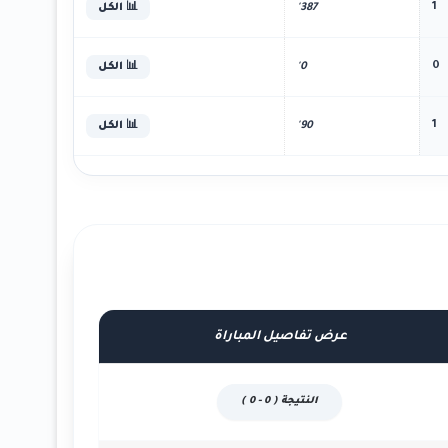
1
387'
📊 الكل
0
0'
📊 الكل
1
90'
📊 الكل
عرض تفاصيل المباراة
النتيجة ( 0 - 0 )