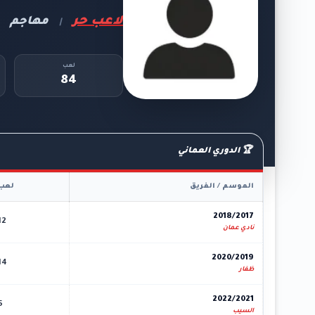
لاعب حر
مهاجم
|
لعب
84
🏆 الدوري العماني
الموسم / الفريق
لعب
2018/2017
12
نادي عمان
2020/2019
14
ظفار
2022/2021
5
السيب