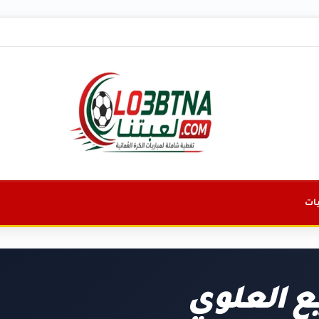
ات
يع العلوي