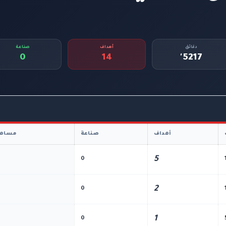
دقائق
أهداف
صناعة
0
14
5217'
أهداف
صناعة
مساهم
5
0
2
0
1
0