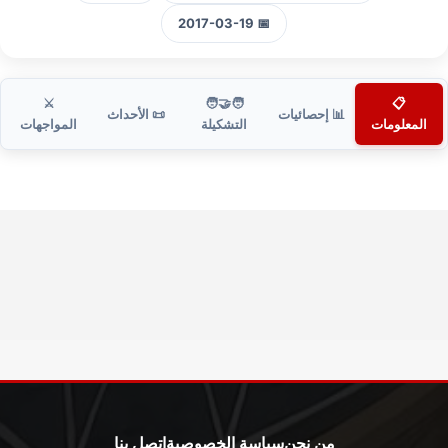
📅 2017-03-19
⚔️
🧑‍🤝‍🧑
📋
📊 إحصائيات
📜 الأحداث
المعلومات
التشكيلة
المواجهات
من نحن
سياسة الخصوصية
اتصل بنا