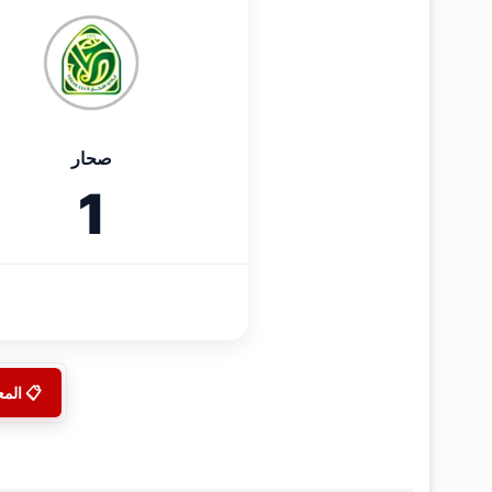
صحار
1
📋 الم