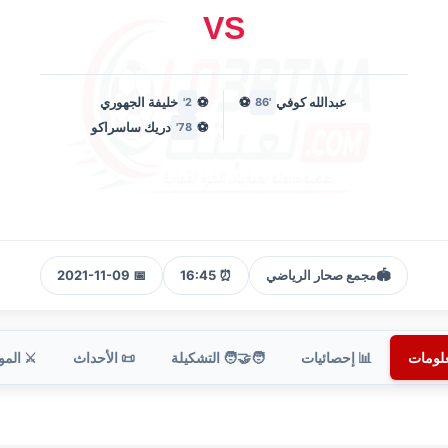
VS
عبدالله كوفي
⚽
⚽
خليفة الجهوري
2'
'86
⚽
دريك ساسراكو
78'
🏟️
مجمع صحار الرياضي
⏰ 16:45
📅 2021-11-09
علومات
📊 إحصائيات
🧑‍🤝‍🧑 التشكيلة
📜 الأحداث
⚔️ الم