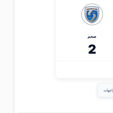
صحم
2
واجهات