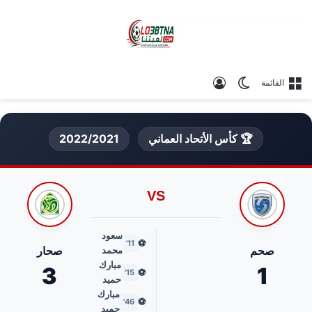
الوضع المظلم
تسجيل الدخول
القائمة
🏆 كأس الأتحاد العماني
2022/2021
VS
سعود
⚽
11'
صحم
صحار
محمد
مبارك
3
1
⚽
15'
حميد
مبارك
⚽
46'
حميد