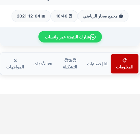
🏟️ مجمع صحار الرياضي
⏰ 16:40
📅 2021-12-04
شارك النتيجة عبر واتساب
⚔️
🧑‍🤝‍🧑
📋
📊 إحصائيات
📜 الأحداث
المعلومات
التشكيلة
المواجهات