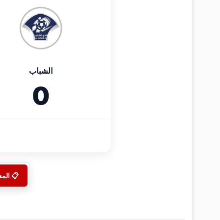
الشباب
0
📋 الم