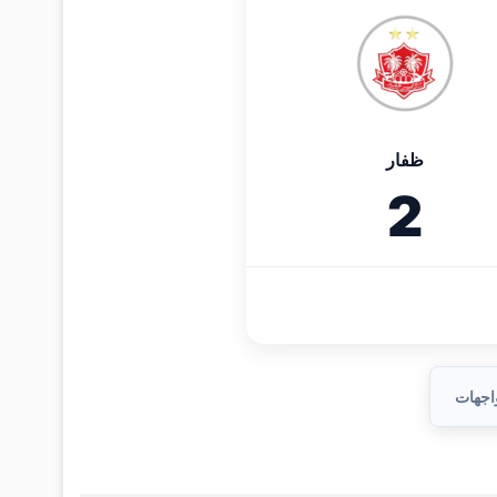
ظفار
2
واجهات