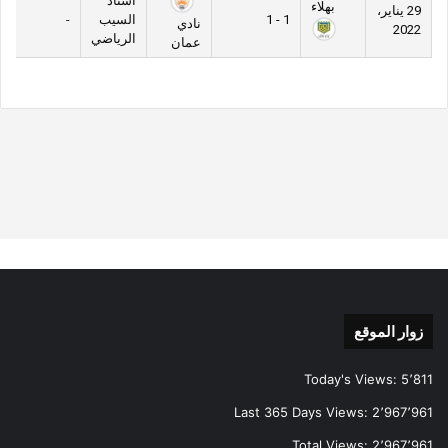
أستاد
بهلاء
29 يناير،
1 - 1
السيب
-
نادي
2022
الرياضي
عمان
زوار الموقع
Today's Views:
5٬811
Last 365 Days Views:
2٬967٬961
Total Views:
2٬967٬961