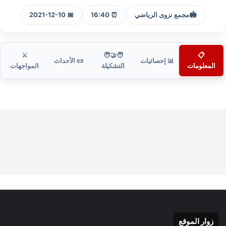
🏟️
مجمع نزوى الرياضي
⏰ 16:40
📅 2021-12-10
⚔️
🧑‍🤝‍🧑
📋
📊 إحصائيات
📜 الأحداث
المعلومات
التشكيلة
المواجهات
زوار الموقع