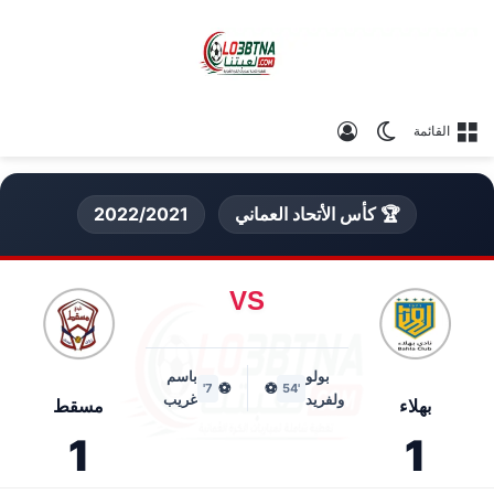
الوضع المظلم
تسجيل الدخول
القائمة
🏆 كأس الأتحاد العماني
2022/2021
VS
بولو
باسم
⚽
⚽
7'
'54
ولفريد
غريب
بهلاء
مسقط
1
1