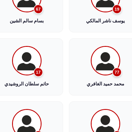
67
19
يوسف ناشر المالكي
بسام سالم الشين
17
77
محمد حميد الغافري
حاتم سلطان الروشيدي