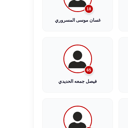
18
غسان موسى المسروري
65
فيصل جمعه الحديدي