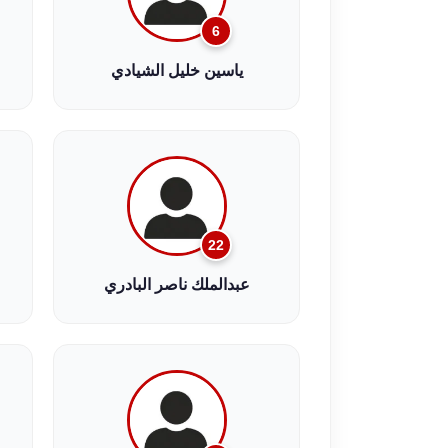
6
ياسين خليل الشيادي
22
عبدالملك ناصر البادري