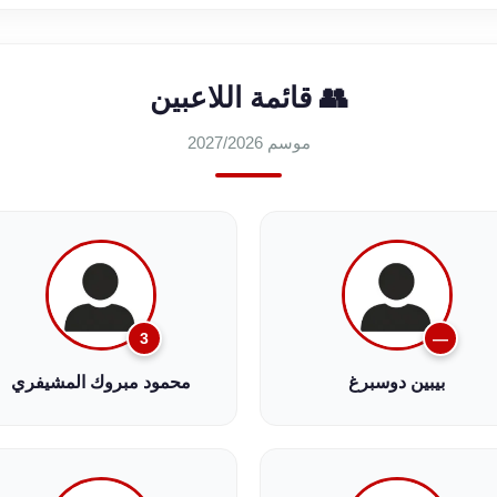
👥 قائمة اللاعبين
موسم 2027/2026
3
—
بيبين دوسبرغ
محمود مبروك المشيفري