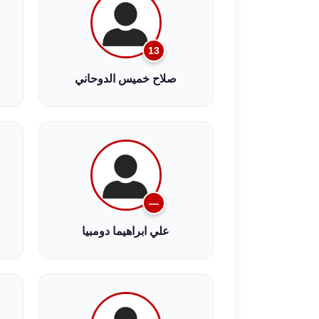
13
صلاح خميس الدوحاني
—
علي ابراهيما دومبيا