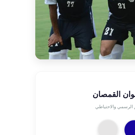
لوان القمصان
 الرسمي والاحتياطي