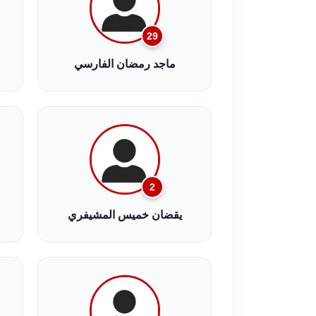
29
ماجد رمضان الفارسي
2
يقضان خميس المشيفري