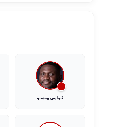
—
كـوامي بونسـو