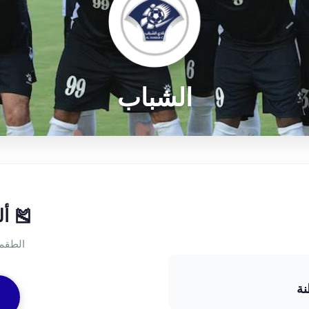
الشباب
🎽 أ
الطقم
نة