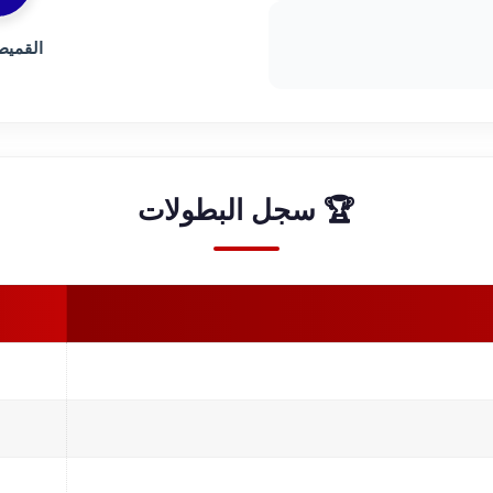
القميص
🏆 سجل البطولات