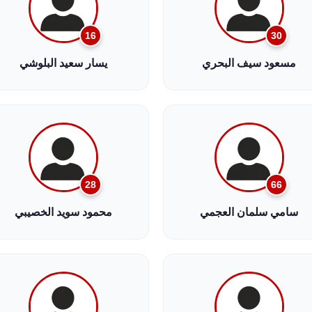
16
30
مسعود سيف البحري
يسار سعيد البلوشي
28
66
سامي سلمان العجمي
محمود سويد الخصيبي