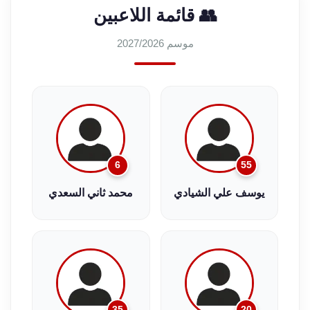
👥 قائمة اللاعبين
موسم 2027/2026
6
55
يوسف علي الشيادي
محمد ثاني السعدي
35
20