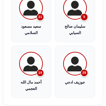
21
5
سليمان صالح
سعيد مسعود
السيابي
السلامي
19
29
جوزيف ادجي
أحمد مال الله
العجمي