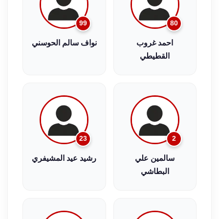
99
80
احمد غروب
نواف سالم الحوسني
القطيطي
23
2
سالمين علي
رشيد عيد المشيفري
البطاشي