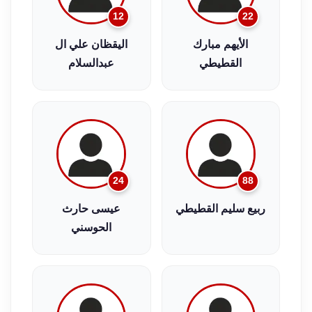
12
22
الأيهم مبارك
اليقظان علي ال
القطيطي
عبدالسلام
24
88
ربيع سليم القطيطي
عيسى حارث
الحوسني