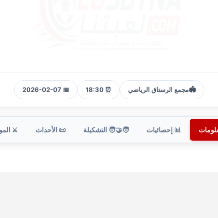
🏟️
مجمع الرستاق الرياضي
⏰ 18:30
📅 2026-02-07
علومات
📊 إحصائيات
🧑‍🤝‍🧑 التشكيلة
📜 الأحداث
⚔️ الم