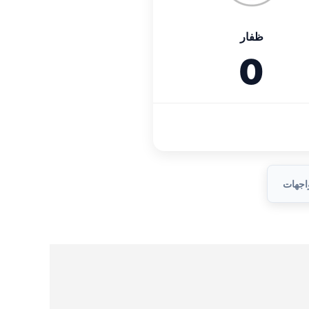
ظفار
0
واجهات