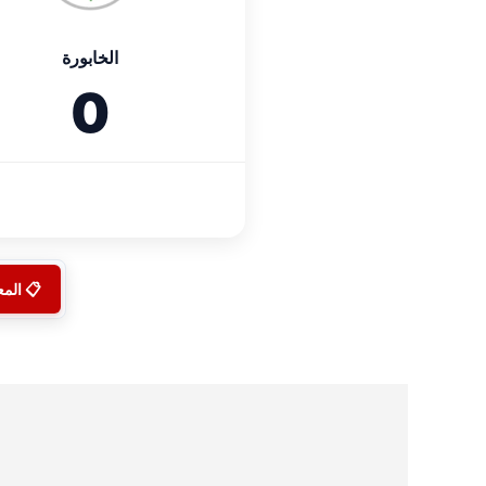
الخابورة
0
📋 الم