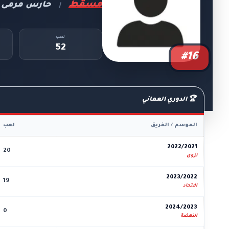
مسقط
حارس مرمى
|
لعب
52
#16
🏆 الدوري العماني
الموسم / الفريق
لعب
2022/2021
20
نزوى
2023/2022
19
الاتحاد
2024/2023
0
النهضة