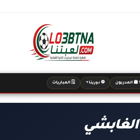
‍🏫 المدربون
⚽ دورينا
🗓️ المباريات
▼
الغابشي