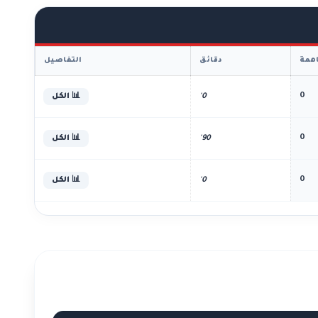
همة
دقائق
التفاصيل
0
0'
📊 الكل
0
90'
📊 الكل
0
0'
📊 الكل