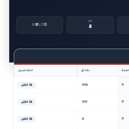
فوز
🟨 7 | 🟥 0
8
همة
دقائق
التفاصيل
0
1719'
📊 الكل
0
1717'
📊 الكل
0
0'
📊 الكل