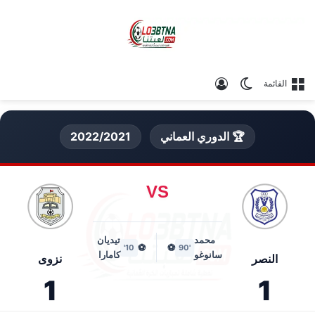
الوضع المظلم
تسجيل الدخول
القائمة
🏆 الدوري العماني
2022/2021
VS
محمد
تيديان
⚽
⚽
10'
'90
سانوغو
كامارا
النصر
نزوى
1
1