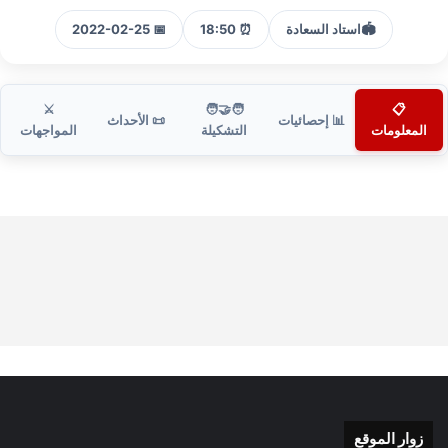
🏟️
استاد السعادة
⏰ 18:50
📅 2022-02-25
⚔️
🧑‍🤝‍🧑
📋
📊 إحصائيات
📜 الأحداث
المعلومات
التشكيلة
المواجهات
زوار الموقع