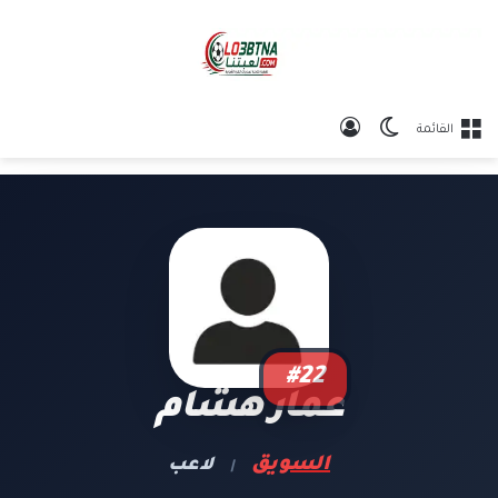
الوضع المظلم
تسجيل الدخول
القائمة
#22
عمار هشام
السويق
لاعب
|