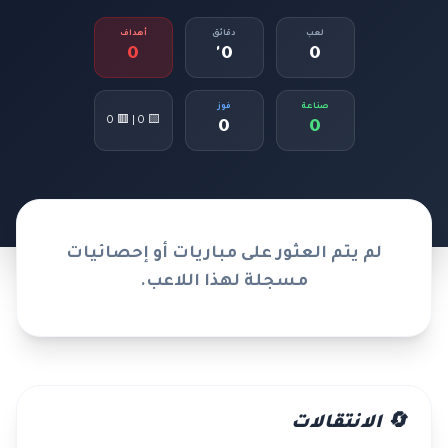
لعب
دقائق
أهداف
0
0'
0
صناعة
فوز
🟨 0 | 🟥 0
0
0
لم يتم العثور على مباريات أو إحصائيات
مسجلة لهذا اللاعب.
🔄 الانتقالات