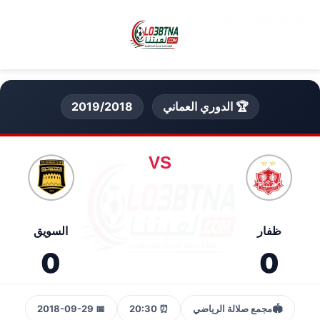
🏆 الدوري العماني
2019/2018
VS
ظفار
السويق
0
0
🏟️
مجمع صلالة الرياضي
⏰ 20:30
📅 2018-09-29