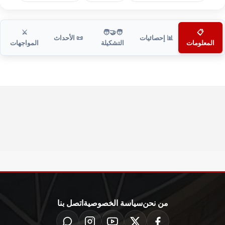
⚔️
🧑‍🤝‍🧑
📋
📊 إحصائيات
📜 الأحداث
المعلومات
التشكيلة
المواجهات
من نحن
سياسة الخصوصية
اتصل بنا