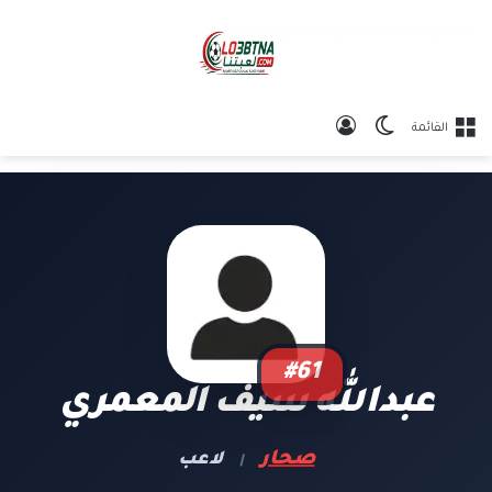
الوضع المظلم
تسجيل الدخول
القائمة
#61
عبدالله سيف المعمري
صحار
لاعب
|