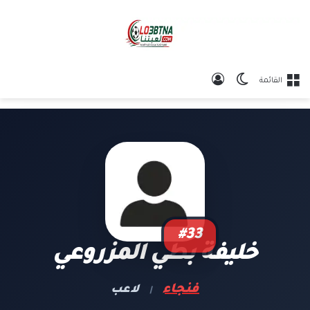
الوضع المظلم
تسجيل الدخول
القائمة
#33
خليفة بطي المزروعي
فنجاء
لاعب
|