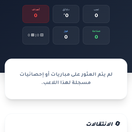
لعب
دقائق
أهداف
0
0'
0
صناعة
فوز
🟨 0 | 🟥 0
0
0
لم يتم العثور على مباريات أو إحصائيات
مسجلة لهذا اللاعب.
🔄 الانتقالات