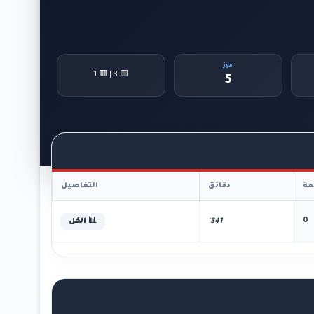
فوز
🟨 3 | 🟥 1
5
ة
دقائق
التفاصيل
0
341'
📊 الكل