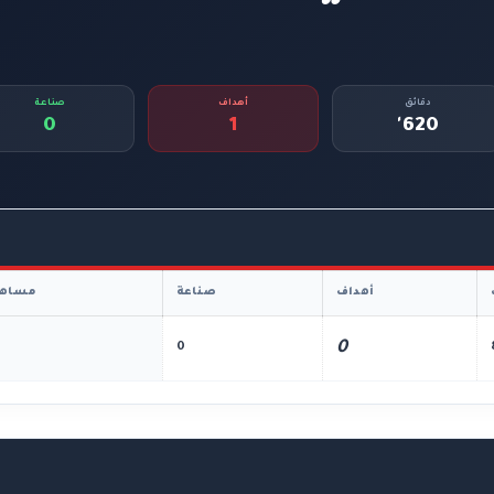
دقائق
أهداف
صناعة
0
1
620'
أهداف
صناعة
مساهم
0
0