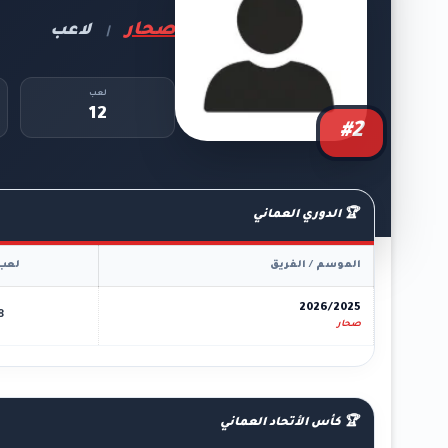
صحار
لاعب
|
لعب
12
#2
🏆 الدوري العماني
الموسم / الفريق
لعب
2026/2025
8
صحار
🏆 كأس الأتحاد العماني