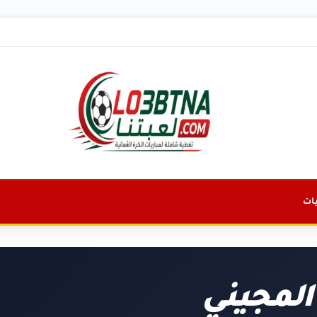
ات
 المجيني