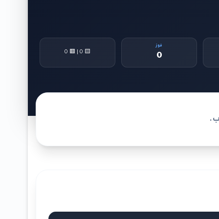
فوز
🟨 0 | 🟥 0
0
ب.