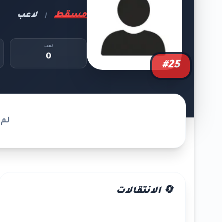
مسقط
لاعب
|
لعب
0
#25
لم 
🔄 الانتقالات