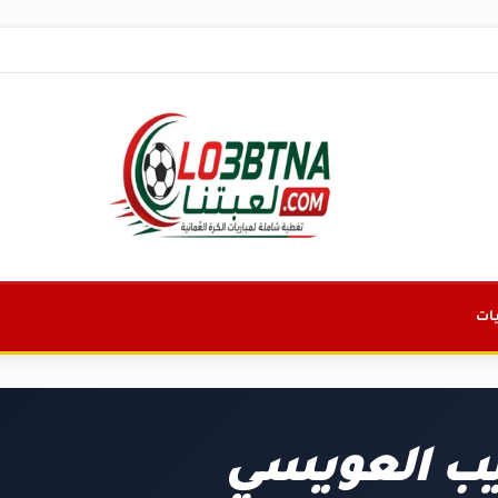
ات
ب العويسي