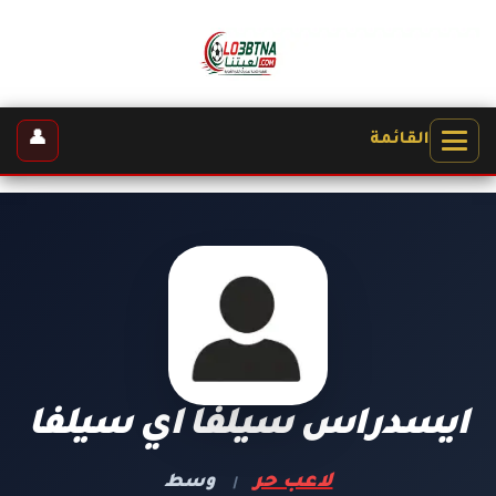
👤
القائمة
ايسدراس سيلفا اي سيلفا
لاعب حر
وسط
|