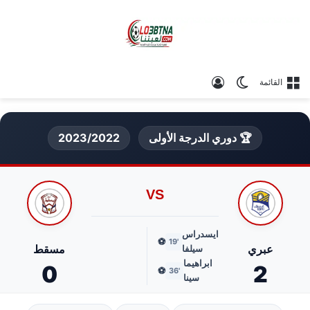
الوضع المظلم
تسجيل الدخول
القائمة
🏆 دوري الدرجة الأولى
2023/2022
VS
ايسدراس
⚽
'19
عبري
مسقط
سيلفا
ابراهيما
0
2
⚽
'36
سينا