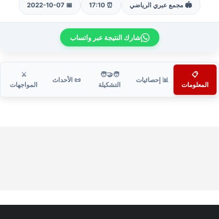
🏟️ مجمع عبري الرياضي
⏰ 17:10
📅 2022-10-07
شارك النتيجة عبر واتساب
⚔️
🧑‍🤝‍🧑
📋
📊 إحصائيات
📜 الأحداث
المعلومات
التشكيلة
المواجهات