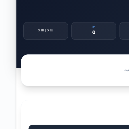
فوز
🟨 0 | 🟥 0
0
ب.