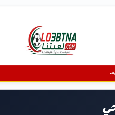
ات
حي