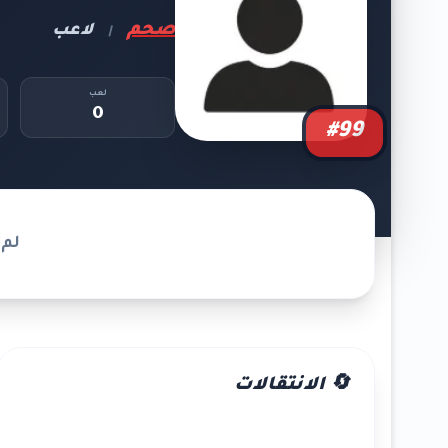
صحم
لاعب
|
لعب
0
#99
لم 
🔄 الانتقالات