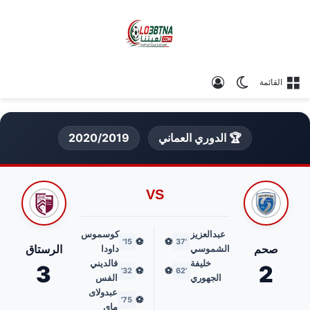
الوضع المظلم
تسجيل الدخول
القائمة
🏆 الدوري العماني
2020/2019
VS
عبدالعزيز
كوسموس
⚽
⚽
15'
'37
صحم
الرستاق
الشموسي
داودا
خليفة
فالديني
3
2
⚽
⚽
32'
'62
الجهوري
الفس
عبدولاى
⚽
75'
ماى