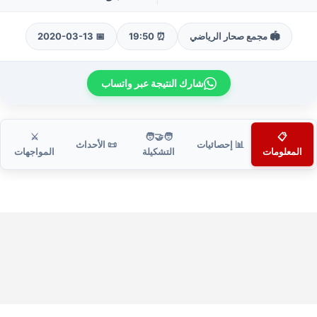
🏟️ مجمع صحار الرياضي
⏰ 19:50
📅 2020-03-13
شارك النتيجة عبر واتساب
⚔️
🧑‍🤝‍🧑
📋
📊 إحصائيات
📜 الأحداث
المعلومات
التشكيلة
المواجهات