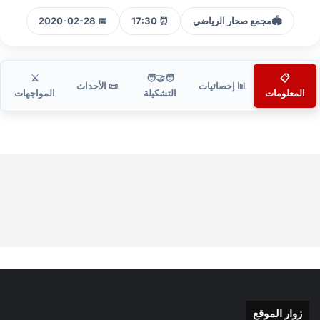
🏟️
مجمع صحار الرياضي
⏰ 17:30
📅 2020-02-28
⚔️
🧑‍🤝‍🧑
📋
📊 إحصائيات
📜 الأحداث
المعلومات
التشكيلة
المواجهات
زوار الموقع