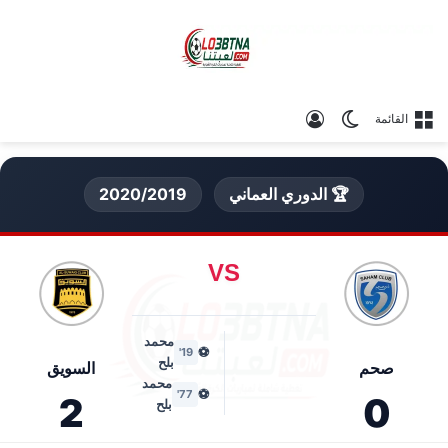
الوضع المظلم
تسجيل الدخول
القائمة
🏆 الدوري العماني
2020/2019
VS
محمد
⚽
19'
بلح
صحم
السويق
محمد
⚽
77'
2
0
بلح