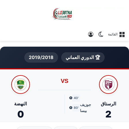
الوضع المظلم
تسجيل الدخول
القائمة
🏆 الدوري العماني
2019/2018
VS
⚽
'40
الرستاق
النهضة
جوزيف
⚽
'80
بيسا
0
2