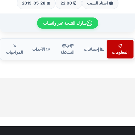
🏟️ استاد السيب
⏰ 22:00
📅 2019-05-28
شارك النتيجة عبر واتساب
⚔️
🧑‍🤝‍🧑
📋
📊 إحصائيات
📜 الأحداث
المعلومات
التشكيلة
المواجهات