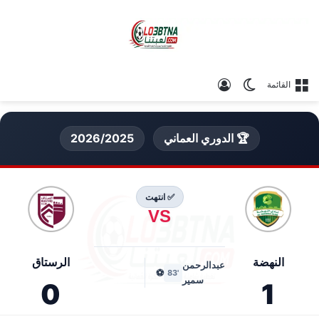
الوضع المظلم
تسجيل الدخول
القائمة
🏆 الدوري العماني
2026/2025
✅ انتهت
VS
النهضة
الرستاق
عبدالرحمن
⚽
'83
سمير
0
1