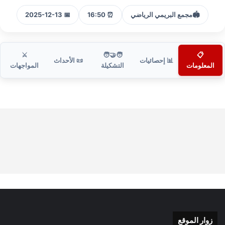
🏟️
مجمع البريمي الرياضي
⏰ 16:50
📅 2025-12-13
⚔️
🧑‍🤝‍🧑
📋
📊 إحصائيات
📜 الأحداث
المعلومات
التشكيلة
المواجهات
زوار الموقع