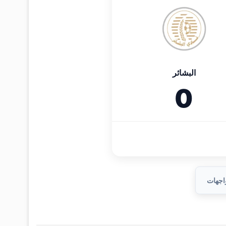
البشائر
0
واجهات