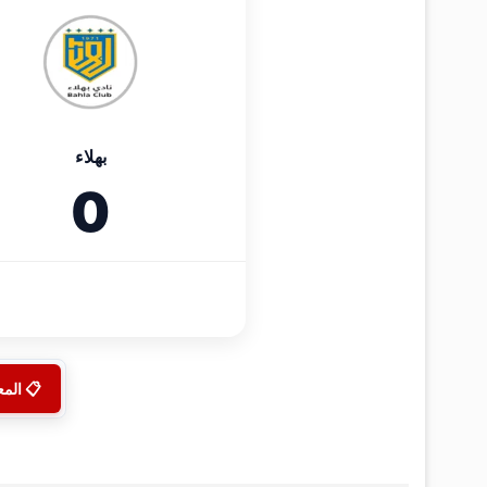
بهلاء
0
📋 الم