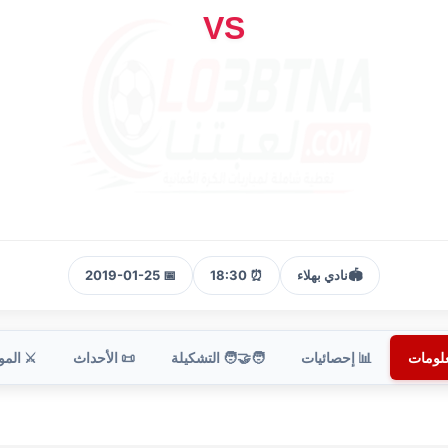
VS
🏟️
نادي بهلاء
⏰ 18:30
📅 2019-01-25
علومات
📊 إحصائيات
🧑‍🤝‍🧑 التشكيلة
📜 الأحداث
⚔️ الم