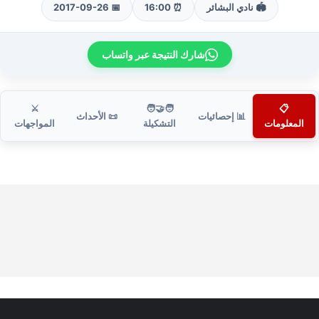
🏟️ نادي البشائر
⏰ 16:00
📅 2017-09-26
شارك النتيجة عبر واتساب
⚔️
🧑‍🤝‍🧑
📋
📊 إحصائيات
📜 الأحداث
المعلومات
التشكيلة
المواجهات