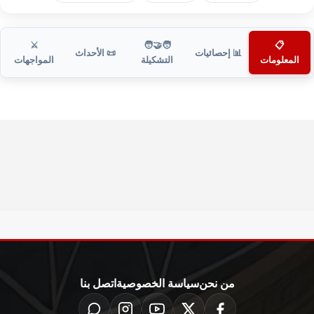
⚔️
🧑‍🤝‍🧑
📋
📊 إحصائيات
📜 الأحداث
المعلومات
التشكيلة
المواجهات
من نحن
سياسة الخصوصية
اتصل بنا