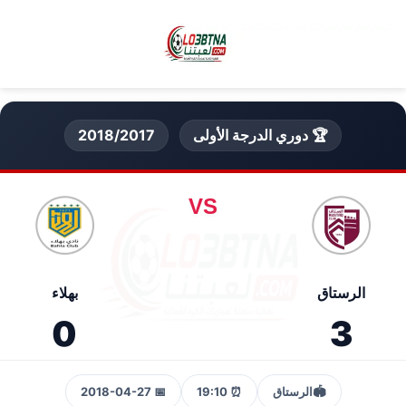
🏆 دوري الدرجة الأولى
2018/2017
VS
الرستاق
بهلاء
0
3
🏟️
الرستاق
⏰ 19:10
📅 2018-04-27