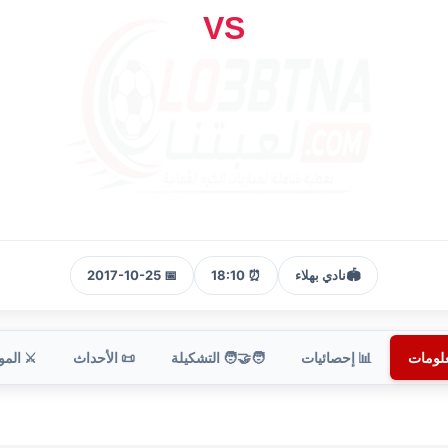
VS
🏟️
نادي بهلاء
⏰ 18:10
📅 2017-10-25
علومات
📊 إحصائيات
🧑‍🤝‍🧑 التشكيلة
📜 الأحداث
⚔️ الم