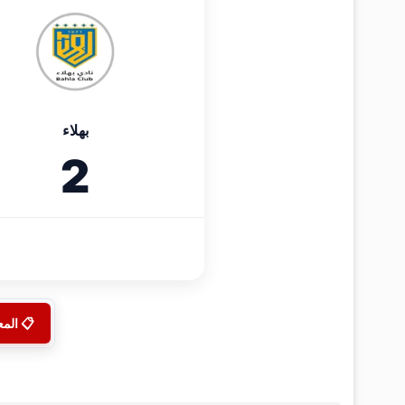
بهلاء
2
📋 الم