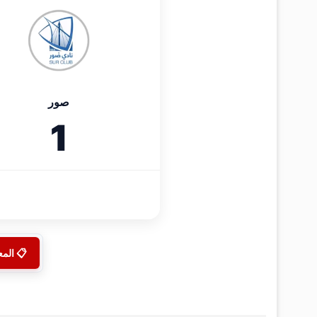
صور
1
📋 الم