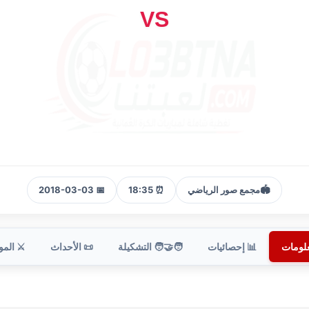
VS
🏟️
مجمع صور الرياضي
⏰ 18:35
📅 2018-03-03
علومات
📊 إحصائيات
🧑‍🤝‍🧑 التشكيلة
📜 الأحداث
⚔️ الم