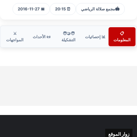
🏟️
مجمع صلالة الرياضي
⏰ 20:15
📅 2016-11-27
⚔️
🧑‍🤝‍🧑
📋
📊 إحصائيات
📜 الأحداث
المعلومات
التشكيلة
المواجهات
زوار الموقع