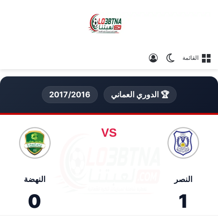
الوضع المظلم
تسجيل الدخول
القائمة
🏆 الدوري العماني
2017/2016
VS
النصر
النهضة
0
1