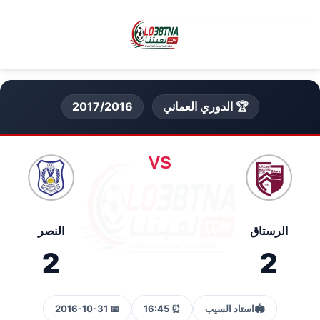
🏆 الدوري العماني
2017/2016
VS
الرستاق
النصر
2
2
🏟️
استاد السيب
⏰ 16:45
📅 2016-10-31