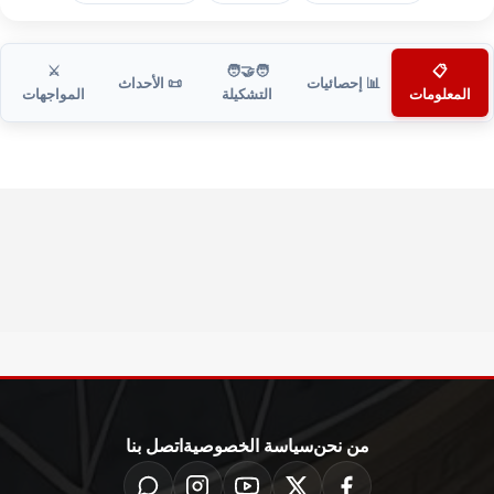
⚔️
🧑‍🤝‍🧑
📋
📊 إحصائيات
📜 الأحداث
المعلومات
التشكيلة
المواجهات
من نحن
سياسة الخصوصية
اتصل بنا