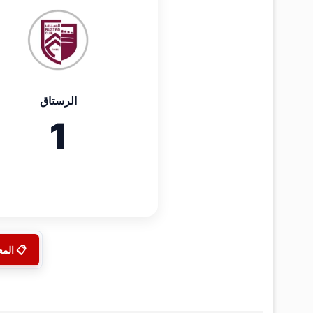
الرستاق
1
📋 الم