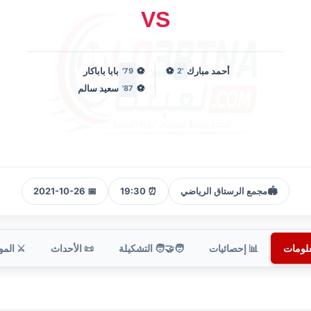
VS
أحمد مبارك
⚽
⚽
بابا باباكار
79'
'2
⚽
سعيد سالم
87'
🏟️
مجمع الرستاق الرياضي
⏰ 19:30
📅 2021-10-26
علومات
📊 إحصائيات
🧑‍🤝‍🧑 التشكيلة
📜 الأحداث
⚔️ الم