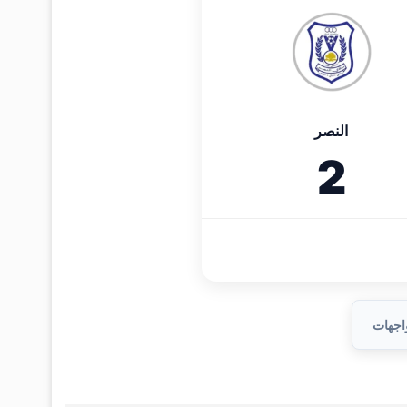
النصر
2
واجهات