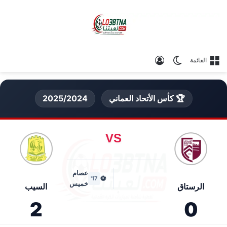
الوضع المظلم
تسجيل الدخول
القائمة
🏆 كأس الأتحاد العماني
2025/2024
VS
عصام
⚽
17'
خميس
الرستاق
السيب
2
0