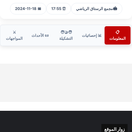
🏟️
مجمع الرستاق الرياضي
⏰ 17:55
📅 2024-11-18
⚔️
🧑‍🤝‍🧑
📋
📊 إحصائيات
📜 الأحداث
المعلومات
التشكيلة
المواجهات
زوار الموقع