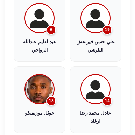
6
19
علي حسن فيربخش
عبدالعليم عبدالله
البلوشي
الرواحي
13
14
عادل محمد رضا
جوئل موزيفيكو
ارغلد