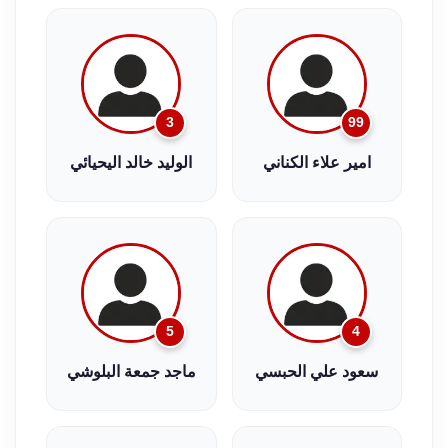
3
99
امير علاء الكناني
الوليد خالد اليحيائي
5
4
سعود علي الحبسي
ماجد جمعة البلوشي