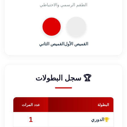
الطقم الرسمي والاحتياطي
القميص الأول
القميص الثاني
🏆 سجل البطولات
البطولة
عدد المرات
1
الدوري