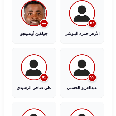
—
87
الأزهر حمزة البلوشي
جولفين أوندونجو
81
55
عبدالعزيز الحسني
علي ضاحي الرشيدي