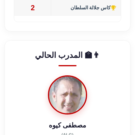
2
كاس جلالة السلطان
👨‍🏫 المدرب الحالي
مصطفى كيوه
(ALG)