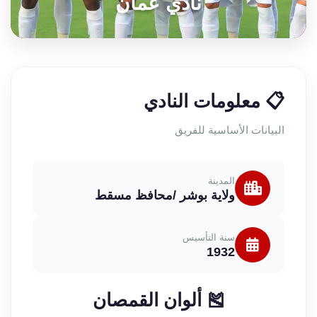
نادي عمان
📋 معلومات النادي
البيانات الأساسية للفريق
المدينة
ولاية بوشر /محافظ مسقط
سنة التأسيس
1932
🎽 ألوان القمصان