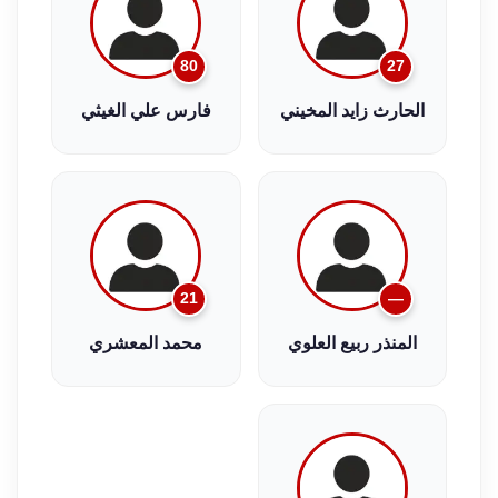
80
27
الحارث زايد المخيني
فارس علي الغيثي
21
—
المنذر ربيع العلوي
محمد المعشري