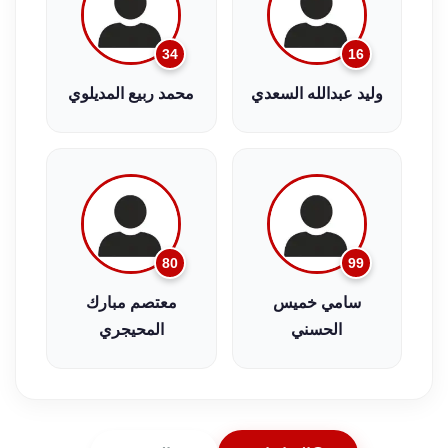
34
16
وليد عبدالله السعدي
محمد ربيع المديلوي
80
99
سامي خميس
معتصم مبارك
الحسني
المحيجري