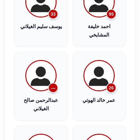
33
95
احمد خليفة
يوسف سليم الغيلاني
المشايخي
—
26
عمر خالد الهوتي
عبدالرحمن صالح
الغيلاني