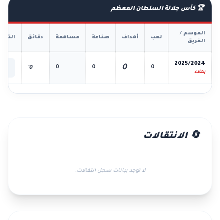
🏆 كأس جلالة السلطان المعظم
الموسم /
لعب
أهداف
صناعة
مساهمة
دقائق
التفا
الفريق
📊
2025/2024
0
0
0
0
0'
الك
بهلاء
🔄 الانتقالات
لا توجد بيانات سجل انتقالات.