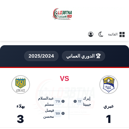
الوضع المظلم
تسجيل الدخول
القائمة
🏆 الدوري العماني
2025/2024
VS
إيرك
عبدالسلام
⚽
⚽
79'
'11
جيبيتا
مسلم
عبري
بهلاء
فيصل
⚽
89'
3
1
محسن