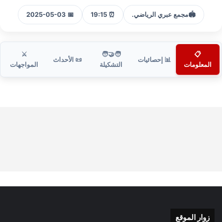
🏟️
مجمع عبري الرياضي.
⏰ 19:15
📅 2025-05-03
⚔️
🧑‍🤝‍🧑
📋
📊 إحصائيات
📜 الأحداث
المعلومات
التشكيلة
المواجهات
زوار الموقع