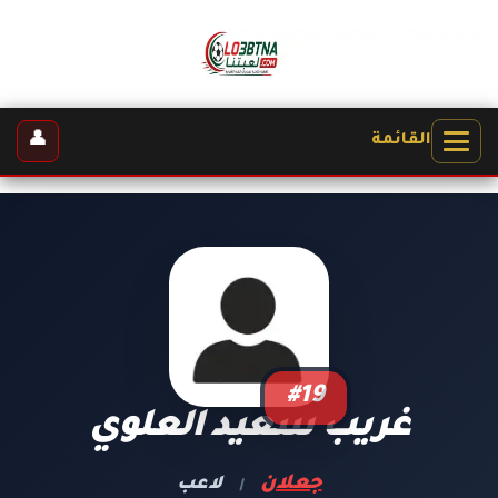
👤
القائمة
#19
غريب سعيد العلوي
جعلان
لاعب
|