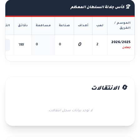
🏆 كأس جلالة السلطان المعظم
الموسم /
لعب
أهداف
صناعة
مساهمة
دقائق
التفا
الفريق
📊
2026/2025
0
0
0
2
195'
الك
جعلان
🔄 الانتقالات
لا توجد بيانات سجل انتقالات.