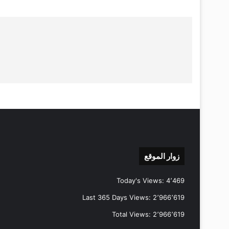
زوار الموقع
Today's Views:
4٬469
Last 365 Days Views:
2٬966٬619
Total Views:
2٬966٬619