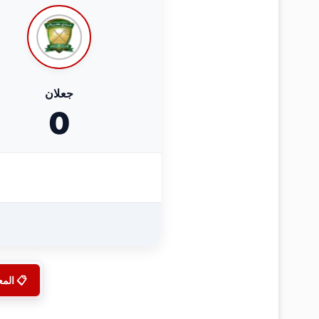
جعلان
0
📋 الم