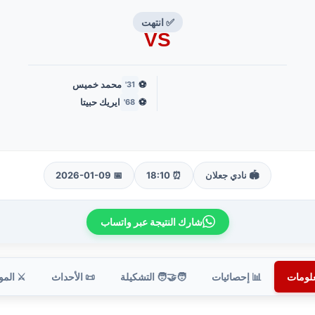
✅ انتهت
VS
⚽
محمد خميس
31'
⚽
ايريك حبيتا
68'
🏟️ نادي جعلان
⏰ 18:10
📅 2026-01-09
شارك النتيجة عبر واتساب
علومات
📊 إحصائيات
🧑‍🤝‍🧑 التشكيلة
📜 الأحداث
⚔️ الم