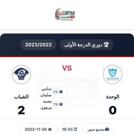
🏆 دوري الدرجة الأولى
2023/2022
VS
سامي
⚽
25'
سلمان
الوحدة
الشباب
محمد
⚽
74'
2
0
مرهون
🏟️
مجمع صور
⏰ 16:35
📅 2022-11-26