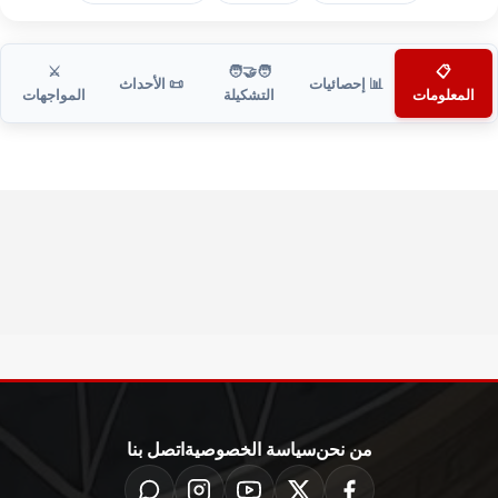
⚔️
🧑‍🤝‍🧑
📋
📊 إحصائيات
📜 الأحداث
المعلومات
التشكيلة
المواجهات
من نحن
سياسة الخصوصية
اتصل بنا