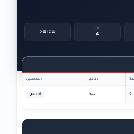
فوز
🟨 2 | 🟥 0
4
ة
دقائق
التفاصيل
0
675'
📊 الكل