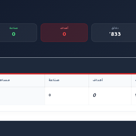
دقائق
أهداف
صناعة
0
0
833'
أهداف
صناعة
مساهم
0
0