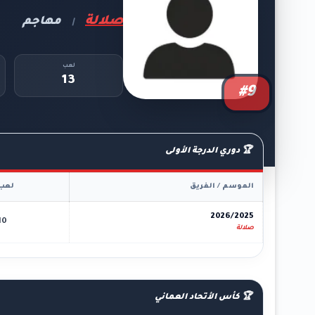
صلالة
مهاجم
|
لعب
13
#9
🏆 دوري الدرجة الأولى
الموسم / الفريق
لعب
2026/2025
10
صلالة
🏆 كأس الأتحاد العماني