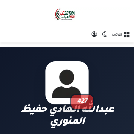
الوضع المظلم
تسجيل الدخول
القائمة
#27
عبدالله الهادي حفيظ
المنوري