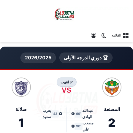
الوضع المظلم
تسجيل الدخول
القائمة
🏆 دوري الدرجة الأولى
2026/2025
✅ انتهت
VS
المصنعة
صلالة
عبدالله
يعرب
⚽
⚽
43'
'69
الهادي
سعيد
1
2
مصعب
⚽
'90
علي