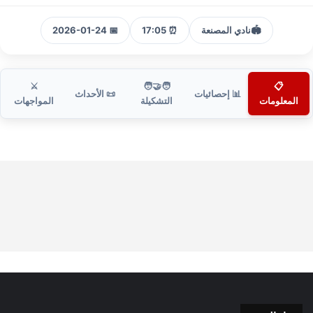
🏟️
نادي المصنعة
⏰ 17:05
📅 2026-01-24
⚔️
🧑‍🤝‍🧑
📋
📊 إحصائيات
📜 الأحداث
المعلومات
التشكيلة
المواجهات