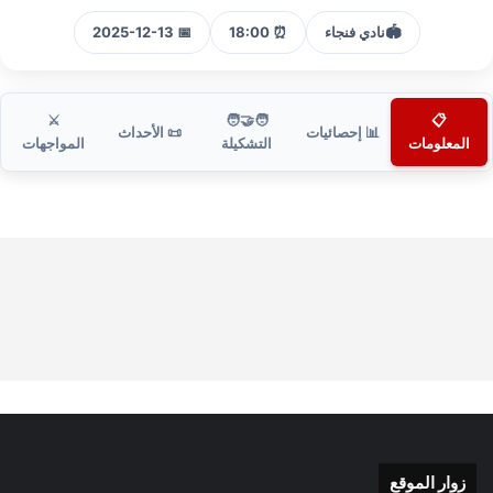
🏟️
نادي فنجاء
⏰ 18:00
📅 2025-12-13
⚔️
🧑‍🤝‍🧑
📋
📊 إحصائيات
📜 الأحداث
المعلومات
التشكيلة
المواجهات
زوار الموقع