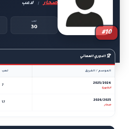
صحار
لاعب
|
لعب
30
#10
🏆 الدوري العماني
الموسم / الفريق
لعب
2025/2024
7
الخابورة
2026/2025
17
صحار