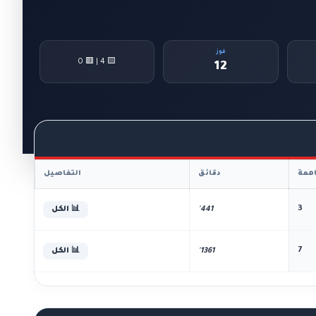
فوز
🟨 4 | 🟥 0
12
همة
دقائق
التفاصيل
3
441'
📊 الكل
7
1361'
📊 الكل