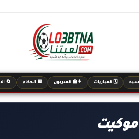
يسية
🗓️ المباريات
👨‍🏫 المدربون
🟨 الحكام
🔄 الا
 موكيت