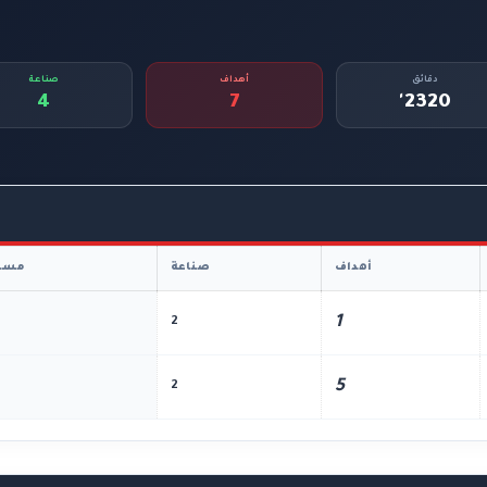
دقائق
أهداف
صناعة
4
7
2320'
أهداف
صناعة
مسا
1
2
5
2